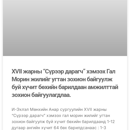
XVII жарны “Сүрээр дарагч” хэмээх Гал
Морин жилийг угтан зохион байгуулж
буй хүчит бөхийн барилдаан амжилттай
зохион байгуулагдлаа.
И-Эхлэл Мөнхийн Анар сургуулийн XVII жарны
“Сүрээр дарагч” хэмээх гал морин жилийг угтан
зохион байгуулж буй хүчит бөхийн барилдаанд 1-12
дугаар ангийн хүчит 64 бөх барилдсанаас : 1-3