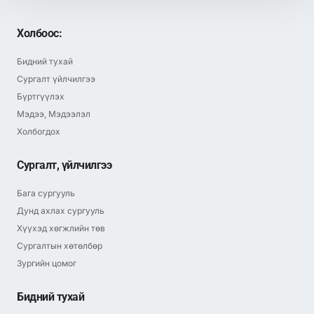
Холбоос:
Бидний тухай
Сургалт үйлчилгээ
Бүртгүүлэх
Мэдээ, Мэдээлэл
Холбогдох
Сургалт, үйлчилгээ
Бага сургууль
Дунд ахлах сургууль
Хүүхэд хөгжлийн төв
Сургалтын хөтөлбөр
Зургийн цомог
Бидний тухай