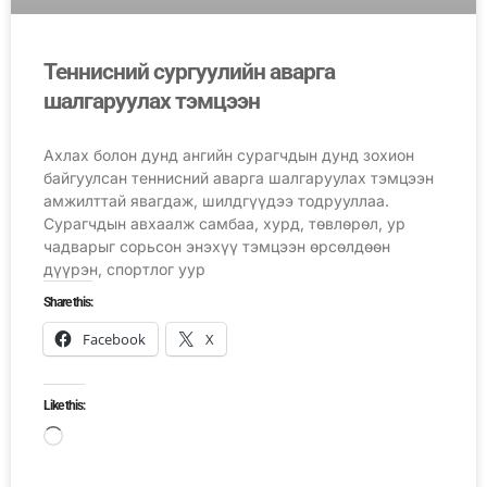
Теннисний сургуулийн аварга
шалгаруулах тэмцээн
Ахлах болон дунд ангийн сурагчдын дунд зохион
байгуулсан теннисний аварга шалгаруулах тэмцээн
амжилттай явагдаж, шилдгүүдээ тодрууллаа.
Сурагчдын авхаалж самбаа, хурд, төвлөрөл, ур
чадварыг сорьсон энэхүү тэмцээн өрсөлдөөн
дүүрэн, спортлог уур
Share this:
Facebook
X
Like this: