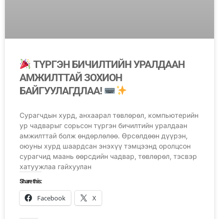
ТҮРГЭН БИЧИЛТИЙН УРАЛДААН
АМЖИЛТТАЙ ЗОХИОН
БАЙГУУЛАГДЛАА!
Сурагчдын хурд, анхаарал төвлөрөл, компьютерийн
ур чадварыг сорьсон түргэн бичилтийн уралдаан
амжилттай болж өндөрлөлөө. Өрсөлдөөн дүүрэн,
оюуны хурд шаардсан энэхүү тэмцээнд оролцсон
сурагчид маань өөрсдийн чадвар, төвлөрөл, тэсвэр
хатуужлаа гайхуулан
Share this:
Facebook
X