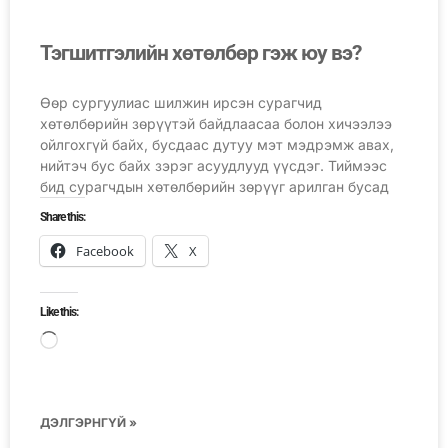
Тэгшитгэлийн хөтөлбөр гэж юу вэ?
Өөр сургуулиас шилжин ирсэн сурагчид
хөтөлбөрийн зөрүүтэй байдлаасаа болон хичээлээ
ойлгохгүй байх, бусдаас дутуу мэт мэдрэмж авах,
нийтэч бус байх зэрэг асуудлууд үүсдэг. Тиймээс
бид сурагчдын хөтөлбөрийн зөрүүг арилган бусад
Share this:
Facebook
X
Like this:
ДЭЛГЭРНГҮЙ »