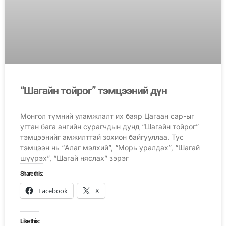
“Шагайн тойрог” тэмцээний дүн
Монгол түмний уламжлалт их баяр Цагаан сар-ыг
угтан бага ангийн сурагчдын дунд “Шагайн тойрог”
тэмцээнийг амжилттай зохион байгууллаа. Тус
тэмцээн нь “Алаг мэлхий”, “Морь уралдах”, “Шагай
шүүрэх”, “Шагай няслах” зэрэг
Share this:
Facebook
X
Like this: