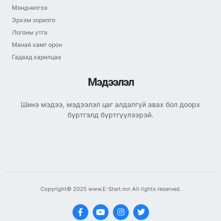
Мэндчилгээ
Эрхэм зорилго
Логоны утга
Манай хамт орон
Гадаад харилцаа
Мэдээлэл
Шинэ мэдээ, мэдээлэл цаг алдалгүй авах бол доорх
бүртгэлд бүртгүүлээрэй.
Copyright© 2025 www.E-Start.mn All rights reserved.