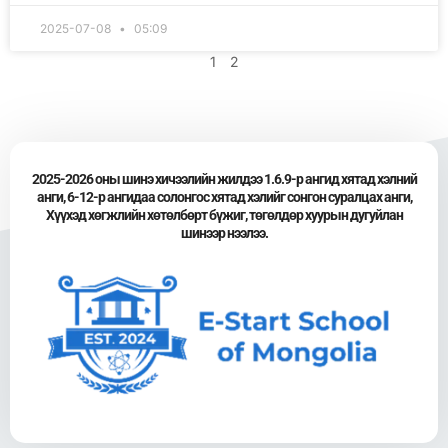
2025-07-08
05:09
1
2
2025-2026 оны шинэ хичээлийн жилдээ 1.6.9-р ангид хятад хэлний
анги, 6-12-р ангидаа солонгос хятад хэлийг сонгон суралцах анги,
Хүүхэд хөгжлийн хөтөлбөрт бүжиг, төгөлдөр хуурын дугуйлан
шинээр нээлээ.