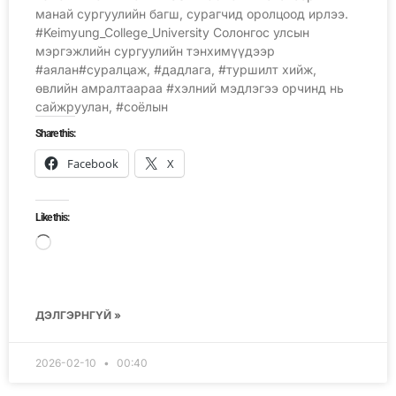
манай сургуулийн багш, сурагчид оролцоод ирлээ.
#Keimyung_College_University Солонгос улсын
мэргэжлийн сургуулийн тэнхимүүдээр
#аялан#суралцаж, #дадлага, #туршилт хийж,
өвлийн амралтаараа #хэлний мэдлэгээ орчинд нь
сайжруулан, #соёлын
Share this:
Facebook
X
Like this:
ДЭЛГЭРНГҮЙ »
2026-02-10
00:40